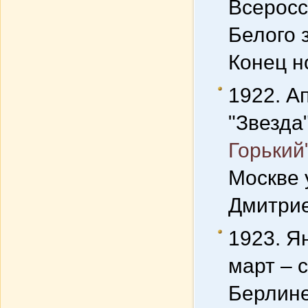
Всеросс
Белого 
Конец н
1922. А
"Звезда
Горький
Москве 
Дмитрие
1923. Я
март – 
Берлине