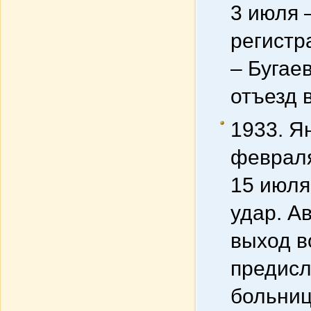
3 июля 
регистр
– Бугаев
отъезд 
1933. Я
февраля
15 июля
удар. А
выход в
предисл
больниц