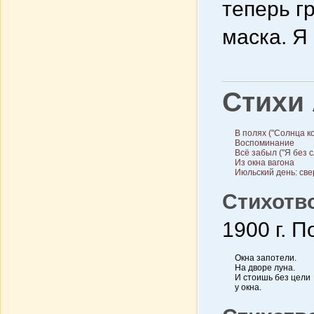
теперь г
маска. Я 
Стихи
В полях ("Солнца к
Воспоминание
Всё забыл ("Я без с
Из окна вагона
Июльский день: све
Стихотв
1900 г. 
Окна запотели.
На дворе луна.
И стоишь без цели
у окна.