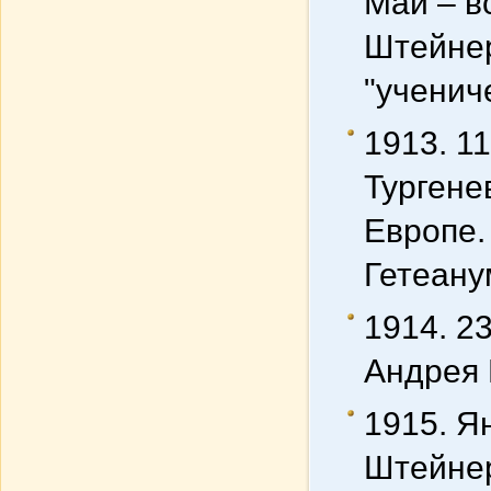
Май – в
Штейнер
"ученич
1913. 1
Тургене
Европе.
Гетеану
1914. 2
Андрея 
1915. Я
Штейнер