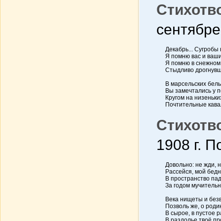
Стихотв
сентябре 
Декабрь... Сугробы 
Я помню вас и ваши
Я помню в снежном
Стыдливо дрогнувш
В марсельских бел
Вы замечтались у 
Кругом на низеньки
Почтительные кава
Стихотво
1908 г. П
Довольно: не жди, 
Рассейся, мой бед
В пространство пад
За годом мучительн
Века нищеты и без
Позволь же, о роди
В сырое, в пустое 
В раздолье твоё пр