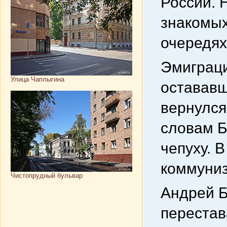
России. 
знакомых
очередях"
Эмиграци
Улица Чаплыгина
остававш
вернулся
словам Б
чепуху. 
коммуниз
Чистопрудный бульвар
Андрей Бе
перестав