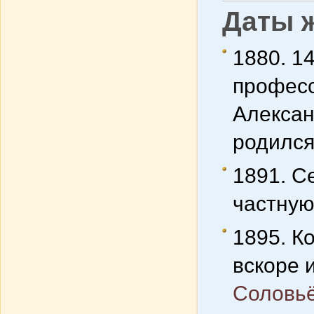
Даты 
1880. 1
професс
Алексан
родился
1891. С
частную
1895. К
вскоре 
Соловь