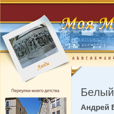
А
Б
В
Г
Д
Е
Ж
З
И
Белый
Андрей 