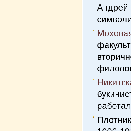
Андрей 
символи
Моховая
факульте
вторичн
филолог
Никитска
букинис
работал
Плотник