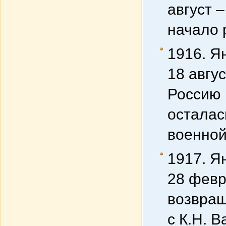
август 
начало 
1916. Я
18 авгу
Россию 
осталас
военной
1917. Я
28 февр
возвращ
с К.Н. 