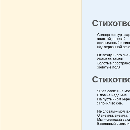
Стихотв
Солнца контур ста
золотой, огневой,
апельсинный и ви
над червонной реко
От воздушного пья
онемела земля.
Золотые пространс
золотые поля.
Стихотв
Я без слов: я не могу
Слов не надо мне.
На пустынном бере
Я почил во сне.
Не словам – молча
О внемли, внемли.
Мы – сияющий зака
Взвеянный с земли