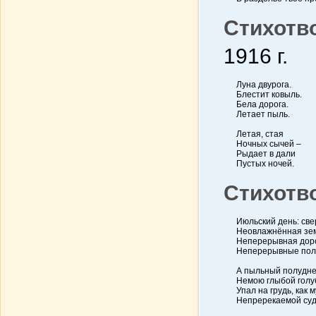
Стихотв
1916 г.
Луна двурога.
Блестит ковыль.
Бела дорога.
Летает пыль.
Летая, стая
Ночных сычей –
Рыдает в дали
Пустых ночей.
Стихотв
Июльский день: све
Неовлажнённая зе
Неперерывная доро
Неперерывные пол
А пыльный полудн
Немою глыбой голу
Упал на грудь, как 
Непререкаемой суд