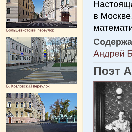
Настояща
в Москве
математи
Большевистский переулок
Содержа
Андрей Б
Поэт 
Б. Козловский переулок