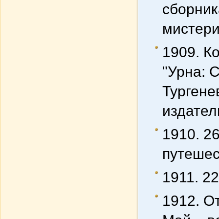
сборник
мистери
1909. К
"Урна: 
Тургене
издател
1910. 2
путешес
1911. 2
1912. О