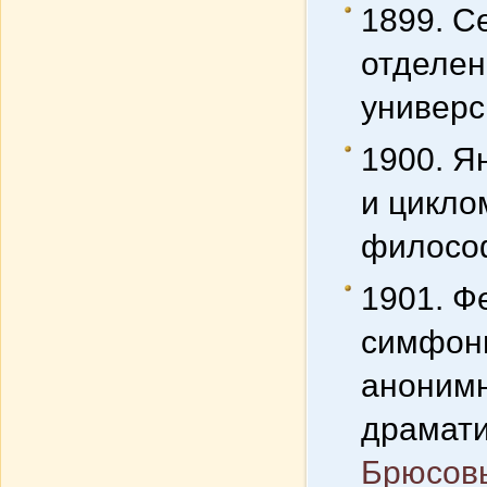
1899. С
отделен
универс
1900. Я
и цикло
философ
1901. Ф
симфони
анонимн
драмати
Брюсов