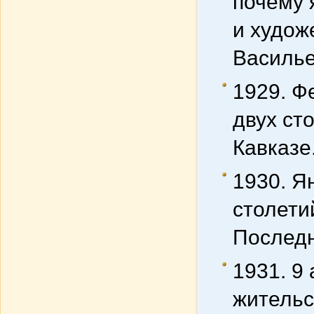
почему 
и худож
Василье
1929. Ф
двух ст
Кавказе
1930. Я
столети
Последн
1931. 9
жительс