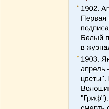
1902. А
Первая 
подписа
Белый п
в журна
1903. Я
апрель 
цветы".
Волошин
"Гриф")
смерть 