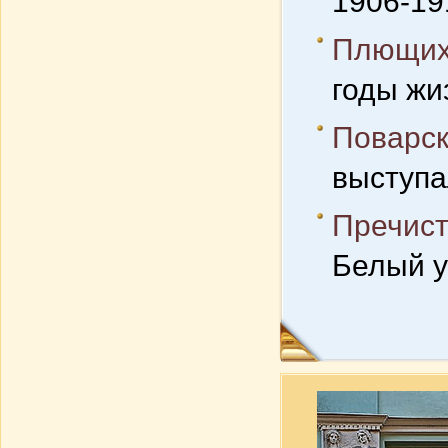
1906-191
Плющих
годы жи
Поварск
выступа
Пречист
Белый у