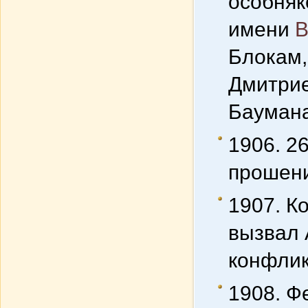
особняк
имени
В
Блокам,
Дмитрие
Баумана
1906. 2
прошени
1907. К
вызвал 
конфлик
1908. Ф