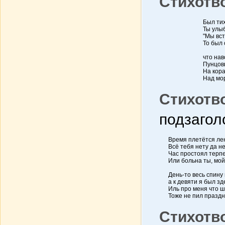
Стихотв
Был тих
Ты улы
"Мы вст
То был 
что нав
Пунцов
На кора
Над мор
Стихотв
подзагол
Время плетётся ле
Всё тебя нету да не
Час простоял терп
Или больна ты, мой
День-то весь спину 
а к девяти я был зде
Иль про меня что ш
Тоже не пил праздни
Стихотв