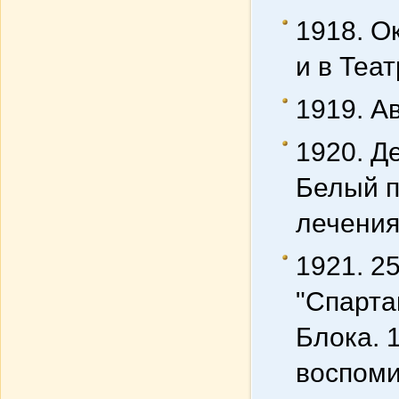
1918. О
и в Теа
1919. А
1920. Д
Белый п
лечения
1921. 2
"Спарта
Блока. 
воспоми