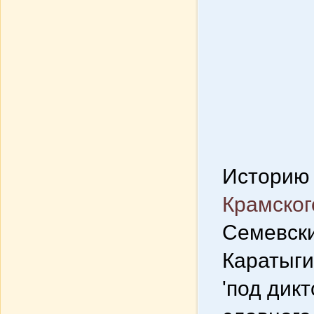
Историю 
Крамског
Семевски
Каратыги
'под дик