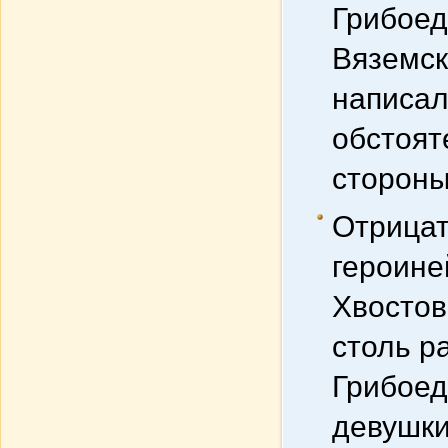
Грибоед
Вяземск
написал
обстоят
стороны
Отрицат
героине
Хвостов
столь р
Грибоед
девушки