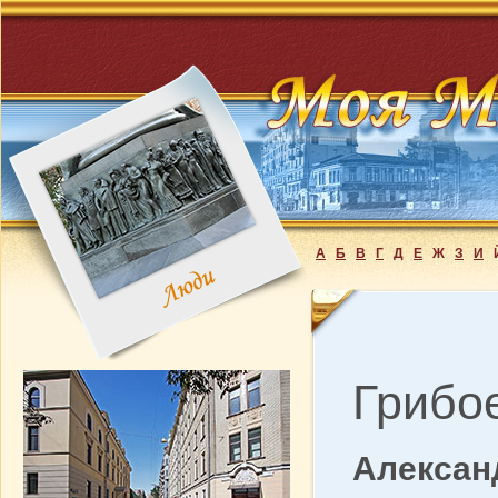
А
Б
В
Г
Д
Е
Ж
З
И
Грибо
Алексан