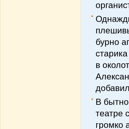
органис
Однажды
плешивы
бурно а
старика
в около
Алексан
добавил
В бытнос
театре 
громко 