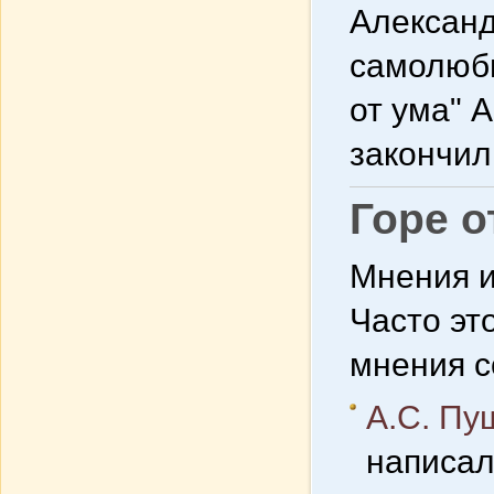
Александ
самолюби
от ума" 
закончил 
Горе о
Мнения и
Часто эт
мнения с
А.С. Пу
написал