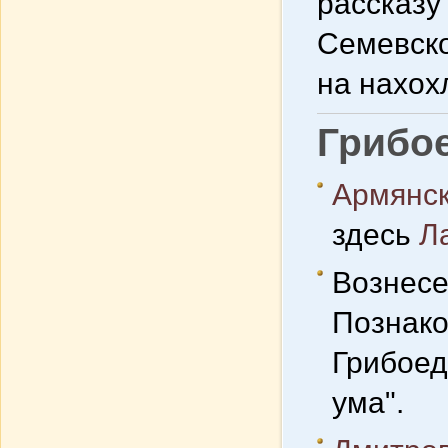
рассказу
Семевско
на нахох
Грибо
Армянск
здесь
Л
Вознесе
Познако
Грибоед
ума".