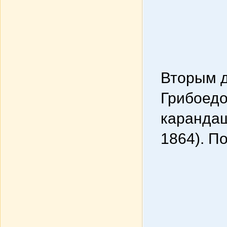
Вторым д
Грибоедо
карандаш
1864). П