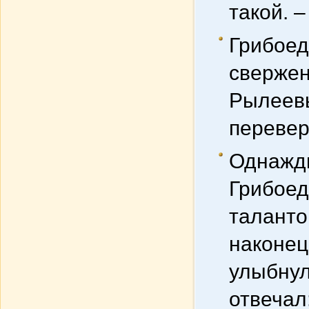
такой. –
Грибоед
свержен
Рылеевы
перевер
Однажды
Грибоед
таланто
наконец
улыбнул
отвечал: