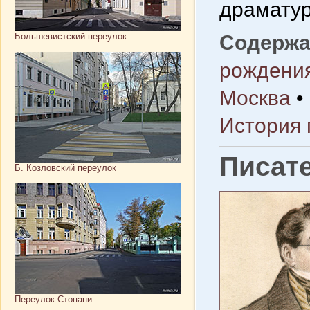
драматур
Большевистский переулок
Содержа
рождени
Москва
•
История 
Писат
Б. Козловский переулок
Переулок Стопани