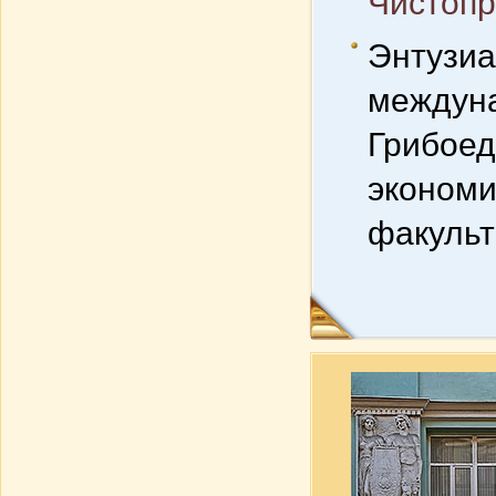
Чистопр
Энтузиа
междуна
Грибоед
экономи
факульт