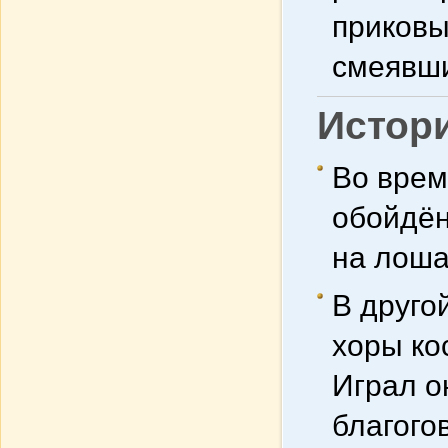
приковы
смеявши
Истор
Во врем
обойдён
на лоша
В друго
хоры ко
Играл о
благого