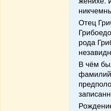
женихе. 
никчемны
Отец Гри
Грибоедо
рода Гри
незавидн
В чём бы
фамилий 
предполо
записанн
Рождение