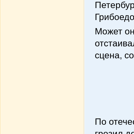
Петербур
Грибоедо
Может он
отстаива
сцена, с
По отече
грозил д