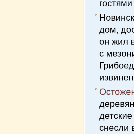
гостями
Новинск
дом, до
он жил 
с мезон
Грибоед
извинен
Остожен
деревян
детские
снесли в