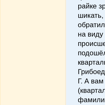
райке з
шикать,
обратил
на виду
происше
подошёл
квартал
Грибоед
Г. А вам
(квартал
фамилия?