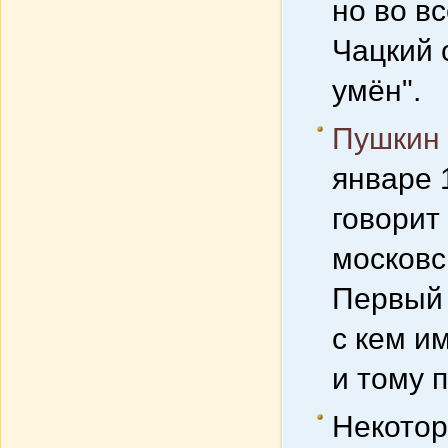
но во в
Чацкий 
умён".
Пушкин
январе 1
говорит
московс
Первый 
с кем и
и тому п
Некотор