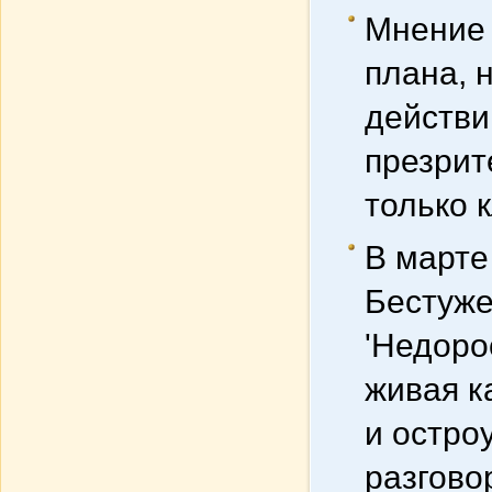
Мнение 
плана, 
действи
презрит
только 
В марте
Бестуже
'Недоро
живая к
и остро
разговор