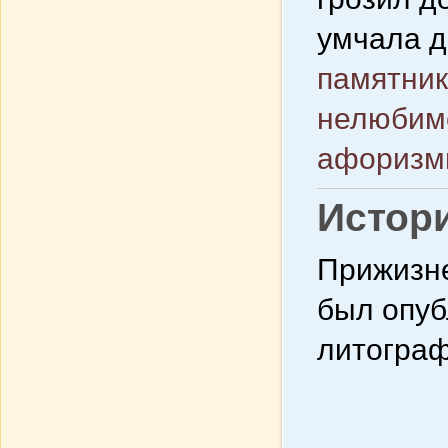
умчала д
памятник
нелюбим
афоризм
Истор
Прижизне
был опубл
литограф