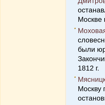
Дмитров
останав
Москве 
Моховая
словесн
были юр
Закончи
1812 г.
Мясницк
Москву 
останов