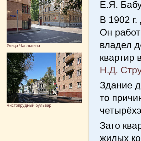
Е.Я. Баб
В 1902 г
Он работ
владел д
Улица Чаплыгина
квартир в
Н.Д. Стр
Здание д
то причи
Чистопрудный бульвар
четырёхэ
Зато ква
жилых ко