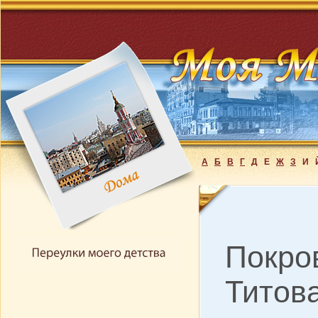
А
Б
В
Г
Д
Е
Ж
З
И
Покров
Титов