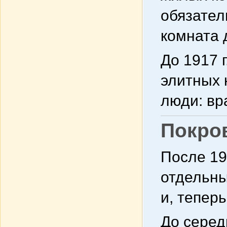
обязател
комната 
До 1917 
элитных 
люди: вр
Покров
После 19
отдельны
и, тепер
До серед