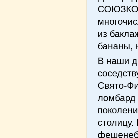
СОЮЗКОН
многочис
из бакла
бананы, 
В наши д
соседств
Свято-Фи
ломбард 
поколени
столицу.
фешенеб