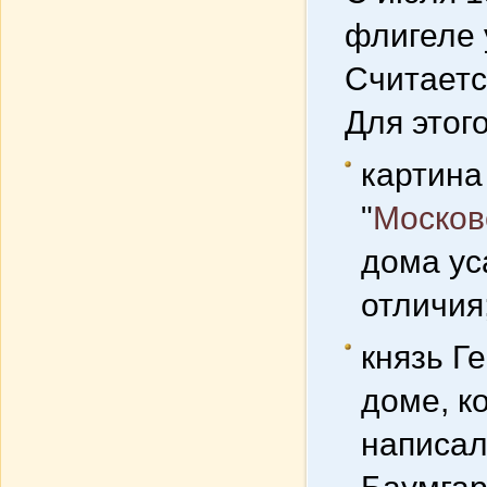
флигеле 
Считаетс
Для этог
картина
"
Москов
дома ус
отличия
князь Г
доме, к
написал