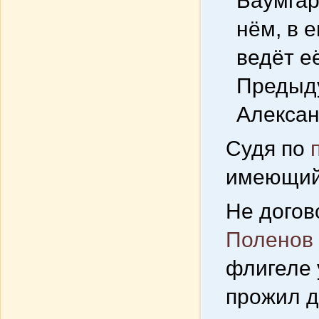
Баумгар
нём, в 
ведёт е
Предыд
Алексан
Судя по
имеющий 
Не догов
Поленов
флигеле 
прожил д