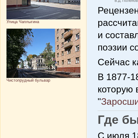
В.Д. Поленов.
Рецензен
рассчита
Улица Чаплыгина
и состав
поэзии с
Сейчас к
В 1877-18
Чистопрудный бульвар
которую 
"
Заросши
Где б
С июля 1