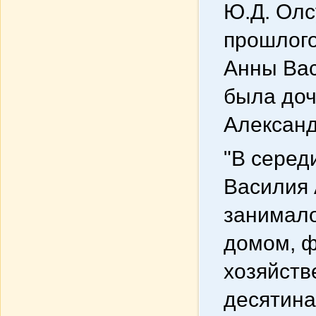
Ю.Д. Олс
прошлого
Анны Вас
была доч
Александ
"В серед
Василия 
занимало
домом, ф
хозяйств
десятина