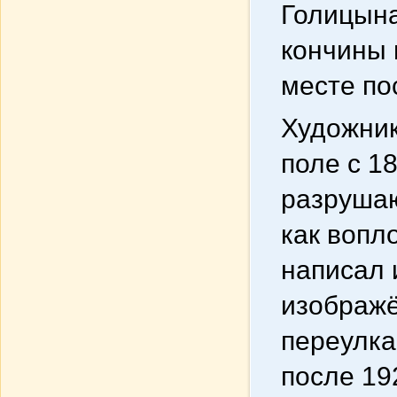
Голицына
кончины 
месте по
Художни
поле с 1
разрушаю
как вопл
написал 
изображё
переулка
после 19