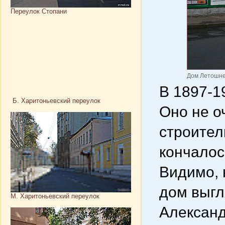
Переулок Стопани
Дом Летошне
В 1897-1
Б. Харитоньевский переулок
Оно не о
строител
кончалос
Видимо, 
дом выгл
М. Харитоньевский переулок
Александ