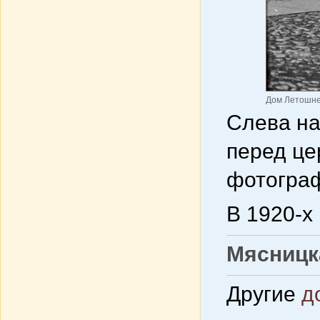
Дом Летошнев
Слева на
перед це
фотогра
В 1920-х
Мясницка
Другие
д