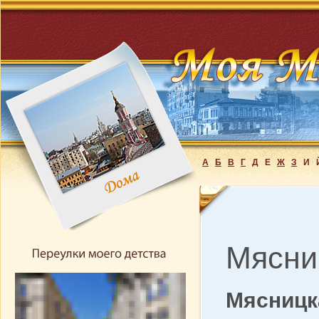
А
Б
В
Г
Д
Е
Ж
З
И
Мясни
Мясницк