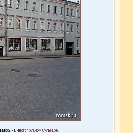
дилось на
Чистопрудном бульваре
.