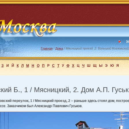
У
Главная
/
Дома
/
Мясницкий проезд, 2. Большой Козловский
З
И
Й
К
Л
М
Н
О
П
Р
С
Т
У
Ф
Х
Ц
Ч
Ш
Щ
Ы
Э
Ю
Я
кий Б., 1 / Мясницкий, 2. Дом А.П. Гусь
вский переулок, 1 / Мясницкий проезд, 2
– раньше здесь стоял дом, построе
уссе. Заказчиком был Александр Павлович Гуськов.