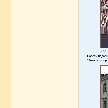
Мясни
Совсем недавн
"Интеркоммерц