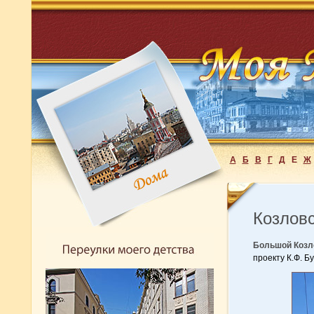
А
Б
В
Г
Д
Е
Ж
Козловс
Большой Козло
проекту К.Ф. Б