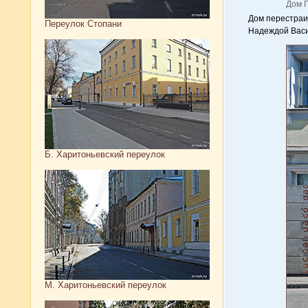
Дом Г
Дом перестраив
Переулок Стопани
Надеждой Васи
Б. Харитоньевский переулок
М. Харитоньевский переулок