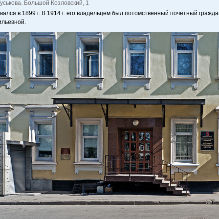
уськова. Большой Козловский, 1
ался в 1899 г. В 1914 г. его владельцем был потомственный почётный гражда
льевной.