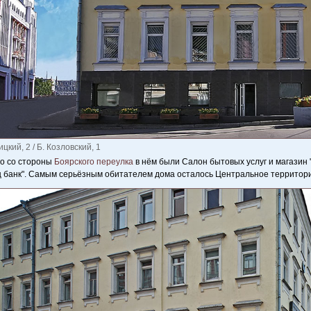
цкий, 2 / Б. Козловский, 1
о со стороны
Боярского переулка
в нём были Салон бытовых услуг и магазин 
 банк". Самым серьёзным обитателем дома осталось Центральное территори