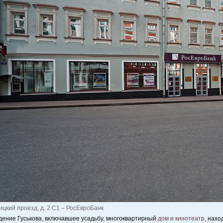
цкий проезд, д. 2 С1 – РосЕвроБанк
ение Гуськова, включавшее усадьбу, многоквартирный
дом и кинотеатр
, нахо